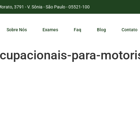
Morato, 3791 - V. Sônia - São Paulo - 05521-100
Sobre Nós
Exames
Faq
Blog
Contato
upacionais-para-motori