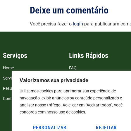
Deixe um comentário
Você precisa fazer o
login
para publicar um come
Serviços
Links Rápidos
Home
FAQ
Serviços
Blog
Valorizamos sua privacidade
Resultados de exames
Politica de Privacidade
Utilizamos cookies para aprimorar sua experiência de
navegação, exibir anúncios ou conteúdo personalizado e
Contato
Termos e Condições
analisar nosso tráfego. Ao clicar em “Aceitar todos”, você
concorda com nosso uso de cookies.
PERSONALIZAR
REJEITAR