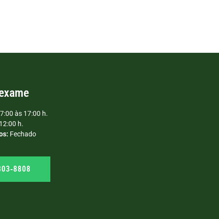
 exame
7:00 às 17:00 h.
12:00 h.
os:
Fechado
303‑8808