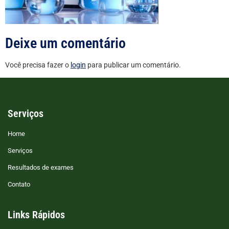
Deixe um comentário
Você precisa fazer o
login
para publicar um comentário.
Serviços
Home
Serviços
Resultados de exames
Contato
Links Rápidos