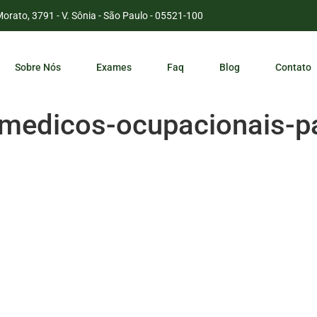
Morato, 3791 - V. Sônia - São Paulo - 05521-100
Sobre Nós
Exames
Faq
Blog
Contato
-medicos-ocupacionais-p