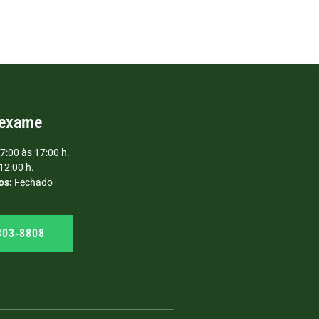
 exame
7:00 às 17:00 h.
12:00 h.
os:
Fechado
303‑8808