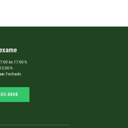
 exame
7:00 às 17:00 h.
12:00 h.
os:
Fechado
303‑8808