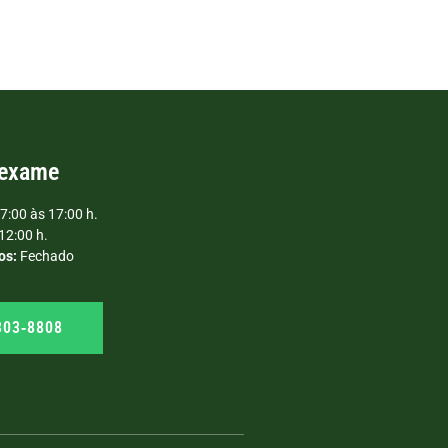
 exame
7:00 às 17:00 h.
12:00 h.
os:
Fechado
303‑8808