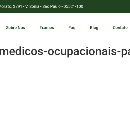
Morato, 3791 - V. Sônia - São Paulo - 05521-100
Sobre Nós
Exames
Faq
Blog
Contato
-medicos-ocupacionais-p