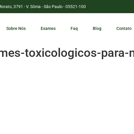
Morato, 3791 - V. Sônia - São Paulo - 05521-100
Sobre Nós
Exames
Faq
Blog
Contato
mes-toxicologicos-para-m