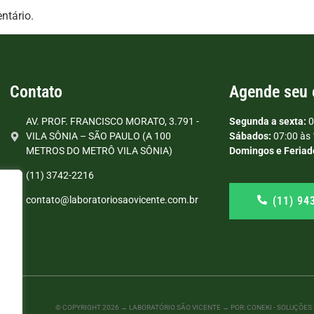
ntário.
Contato
Agende seu
AV. PROF. FRANCISCO MORATO, 3.791 -
Segunda a sexta:
0
VILA SÔNIA – SÃO PAULO (A 100
Sábados:
07:00 às 
METROS DO METRÔ VILA SÔNIA)
Domingos e Feriad
(11) 3742-2216
(11) 94
contato@laboratoriosaovicente.com.br
© COPYRIGHT
2026
→ LABORATÓRIO SÃO VICENTE → POR: CONEKI - SOLUÇÕES D