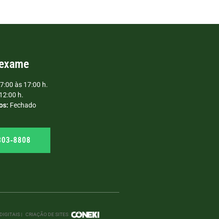
 exame
7:00 às 17:00 h.
12:00 h.
os:
Fechado
303‑8808
IGITAIS |
CRIAÇÃO DE SITES