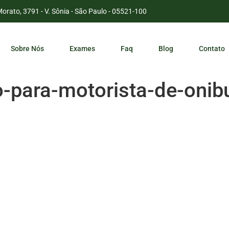
Morato, 3791 - V. Sônia - São Paulo - 05521-100
Sobre Nós
Exames
Faq
Blog
Contato
o-para-motorista-de-oni