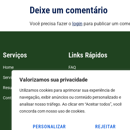
Deixe um comentário
Você precisa fazer o
login
para publicar um come
Serviços
Links Rápidos
Home
FAQ
Serviços
Blog
Valorizamos sua privacidade
Resultados de exames
Politica de Privacidade
Utilizamos cookies para aprimorar sua experiência de
navegação, exibir anúncios ou conteúdo personalizado e
Contato
Termos e Condições
analisar nosso tráfego. Ao clicar em “Aceitar todos”, você
concorda com nosso uso de cookies.
PERSONALIZAR
REJEITAR