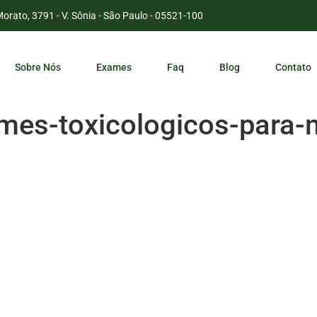
Morato, 3791 - V. Sônia - São Paulo - 05521-100
Sobre Nós
Exames
Faq
Blog
Contato
mes-toxicologicos-para-m