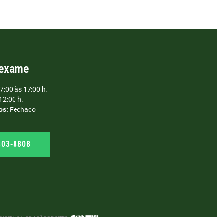
 exame
7:00 às 17:00 h.
12:00 h.
os:
Fechado
303‑8808