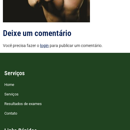
Deixe um comentário
Você precisa fazer o
login
para publicar um comentário.
Serviços
Home
Serviços
Resultados de exames
Contato