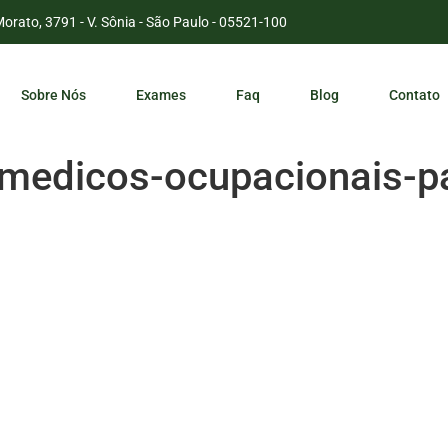
Morato, 3791 - V. Sônia - São Paulo - 05521-100
Sobre Nós
Exames
Faq
Blog
Contato
-medicos-ocupacionais-p