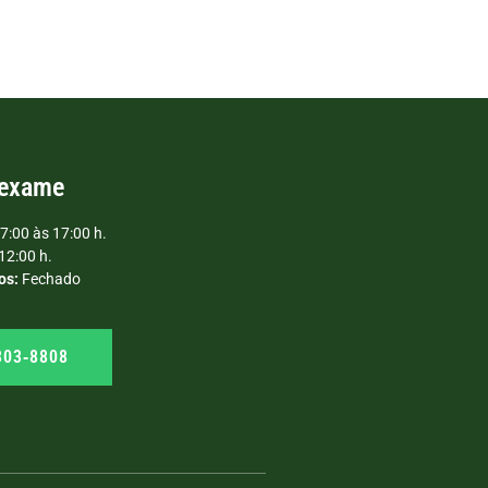
 exame
7:00 às 17:00 h.
12:00 h.
os:
Fechado
303‑8808