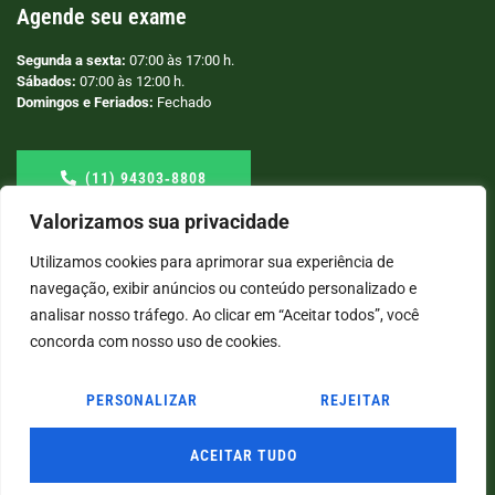
Agende seu exame
Segunda a sexta:
07:00 às 17:00 h.
Sábados:
07:00 às 12:00 h.
Domingos e Feriados:
Fechado
(11) 94303‑8808
Valorizamos sua privacidade
Utilizamos cookies para aprimorar sua experiência de
navegação, exibir anúncios ou conteúdo personalizado e
analisar nosso tráfego. Ao clicar em “Aceitar todos”, você
concorda com nosso uso de cookies.
PERSONALIZAR
REJEITAR
© COPYRIGHT
2026
→ LABORATÓRIO SÃO VICENTE → POR: CONEKI - SOLUÇÕES DIGITAIS |
CRIAÇÃO DE SITES
ACEITAR TUDO