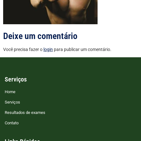
Deixe um comentário
Você precisa fazer o
login
para publicar um comentário.
Serviços
Home
Serviços
Resultados de exames
Contato