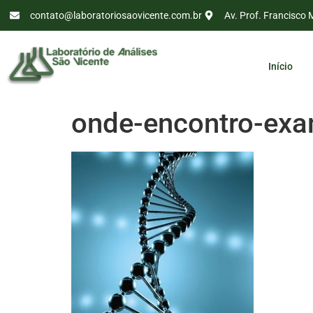
contato@laboratoriosaovicente.com.br
Av. Prof. Francisco 
Início
onde-encontro-exa