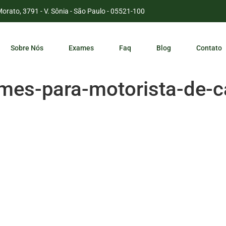
Morato, 3791 - V. Sônia - São Paulo - 05521-100
Sobre Nós
Exames
Faq
Blog
Contato
mes-para-motorista-de-