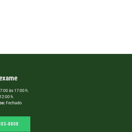
 exame
7:00 às 17:00 h.
12:00 h.
os:
Fechado
303‑8808