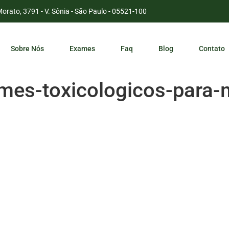
Morato, 3791 - V. Sônia - São Paulo - 05521-100
Sobre Nós
Exames
Faq
Blog
Contato
mes-toxicologicos-para-m