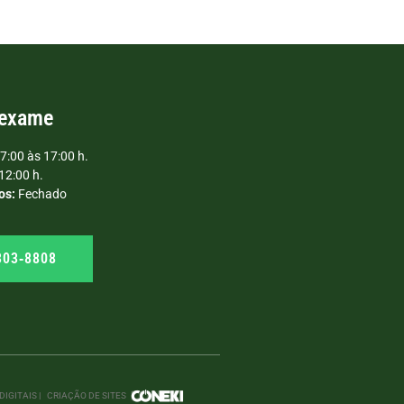
 exame
7:00 às 17:00 h.
12:00 h.
os:
Fechado
303‑8808
IGITAIS |
CRIAÇÃO DE SITES