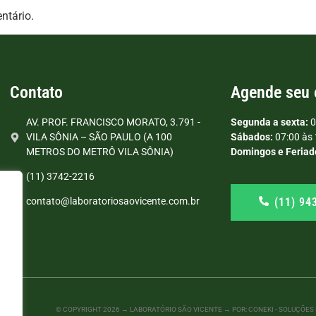
ntário.
Contato
Agende seu
AV. PROF. FRANCISCO MORATO, 3.791 -
Segunda a sexta:
0
VILA SÔNIA – SÃO PAULO (A 100
Sábados:
07:00 às 
METROS DO METRÔ VILA SÔNIA)
Domingos e Feriad
(11) 3742-2216
(11) 94
contato@laboratoriosaovicente.com.br
© COPYRIGHT
2026
→ LABORATÓRIO SÃO VICENTE → POR: CONEKI - SOLUÇÕES D