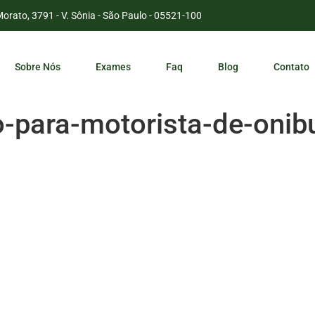
Morato, 3791 - V. Sônia - São Paulo - 05521-100
Sobre Nós
Exames
Faq
Blog
Contato
o-para-motorista-de-oni