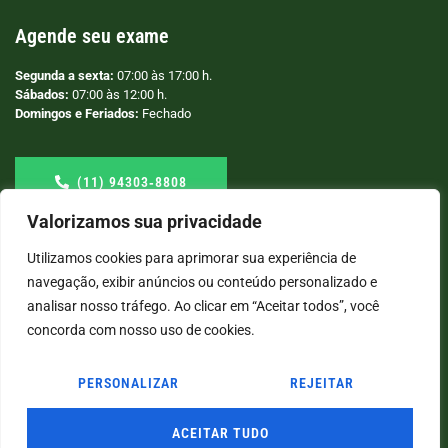
Agende seu exame
Segunda a sexta:
07:00 às 17:00 h.
Sábados:
07:00 às 12:00 h.
Domingos e Feriados:
Fechado
(11) 94303‑8808
Valorizamos sua privacidade
Utilizamos cookies para aprimorar sua experiência de
navegação, exibir anúncios ou conteúdo personalizado e
analisar nosso tráfego. Ao clicar em “Aceitar todos”, você
concorda com nosso uso de cookies.
PERSONALIZAR
REJEITAR
© COPYRIGHT
2026
→ LABORATÓRIO SÃO VICENTE → POR: CONEKI - SOLUÇÕES DIGITAIS |
CRIAÇÃO DE SITES
ACEITAR TUDO