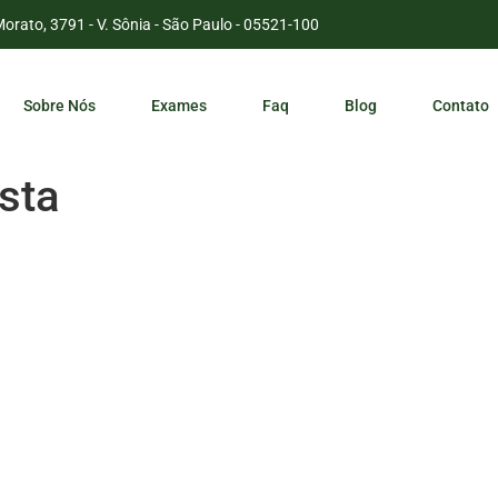
Morato, 3791 - V. Sônia - São Paulo - 05521-100
Sobre Nós
Exames
Faq
Blog
Contato
sta