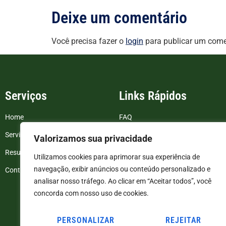
Deixe um comentário
Você precisa fazer o
login
para publicar um come
Serviços
Links Rápidos
Home
FAQ
Serviços
Blog
Valorizamos sua privacidade
Resultados de exames
Politica de Privacidade
Utilizamos cookies para aprimorar sua experiência de
navegação, exibir anúncios ou conteúdo personalizado e
Contato
Termos e Condições
analisar nosso tráfego. Ao clicar em “Aceitar todos”, você
concorda com nosso uso de cookies.
PERSONALIZAR
REJEITAR