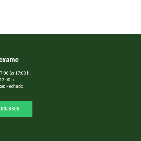
 exame
7:00 às 17:00 h.
12:00 h.
os:
Fechado
303‑8808