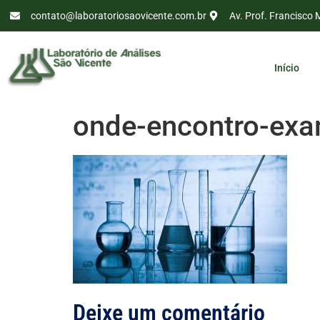
contato@laboratoriosaovicente.com.br
Av. Prof. Francisco 
Início
onde-encontro-exa
Deixe um comentário