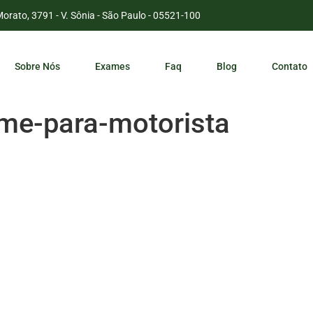
Morato, 3791 - V. Sônia - São Paulo - 05521-100
Sobre Nós
Exames
Faq
Blog
Contato
me-para-motorista