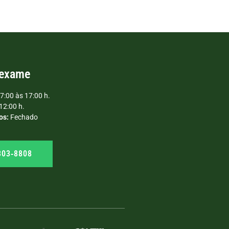
 exame
7:00 às 17:00 h.
12:00 h.
os:
Fechado
303‑8808