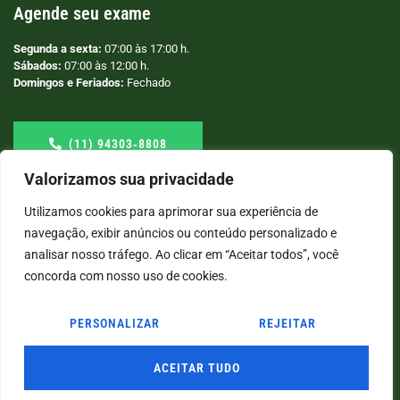
Agende seu exame
Segunda a sexta:
07:00 às 17:00 h.
Sábados:
07:00 às 12:00 h.
Domingos e Feriados:
Fechado
(11) 94303‑8808
Valorizamos sua privacidade
Utilizamos cookies para aprimorar sua experiência de
navegação, exibir anúncios ou conteúdo personalizado e
analisar nosso tráfego. Ao clicar em “Aceitar todos”, você
concorda com nosso uso de cookies.
PERSONALIZAR
REJEITAR
© COPYRIGHT
2026
→ LABORATÓRIO SÃO VICENTE → POR: CONEKI - SOLUÇÕES DIGITAIS |
CRIAÇÃO DE SITES
ACEITAR TUDO