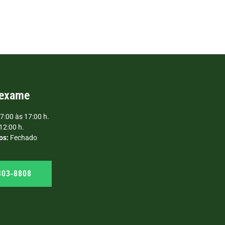
 exame
7:00 às 17:00 h.
12:00 h.
os:
Fechado
303‑8808