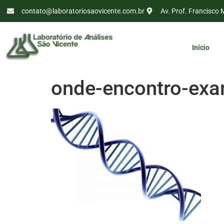
contato@laboratoriosaovicente.com.br
Av. Prof. Francisco 
Início
onde-encontro-exam