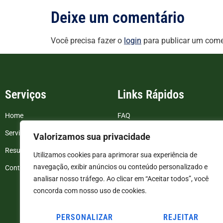
Deixe um comentário
Você precisa fazer o
login
para publicar um come
Serviços
Links Rápidos
Home
FAQ
Serviços
Blog
Valorizamos sua privacidade
Resultados de exames
Politica de Privacidade
Utilizamos cookies para aprimorar sua experiência de
navegação, exibir anúncios ou conteúdo personalizado e
Contato
Termos e Condições
analisar nosso tráfego. Ao clicar em “Aceitar todos”, você
concorda com nosso uso de cookies.
PERSONALIZAR
REJEITAR