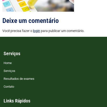
Deixe um comentário
Você precisa fazer o
login
para publicar um comentário.
Serviços
Home
Serviços
Resultados de exames
Contato
Links Rápidos