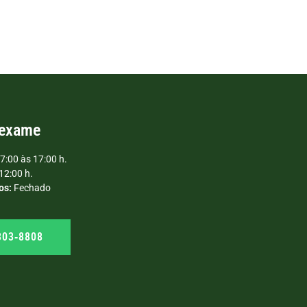
 exame
7:00 às 17:00 h.
12:00 h.
os:
Fechado
303‑8808