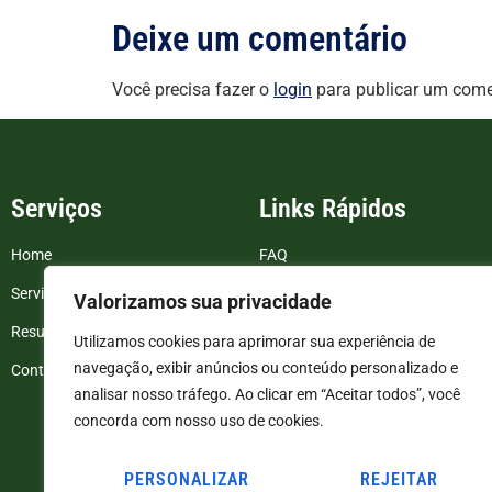
Deixe um comentário
Você precisa fazer o
login
para publicar um come
Serviços
Links Rápidos
Home
FAQ
Serviços
Blog
Valorizamos sua privacidade
Resultados de exames
Politica de Privacidade
Utilizamos cookies para aprimorar sua experiência de
navegação, exibir anúncios ou conteúdo personalizado e
Contato
Termos e Condições
analisar nosso tráfego. Ao clicar em “Aceitar todos”, você
concorda com nosso uso de cookies.
PERSONALIZAR
REJEITAR