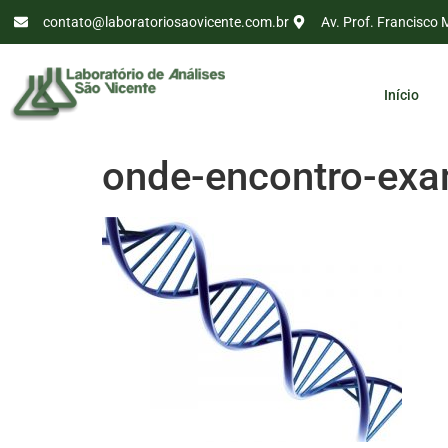
contato@laboratoriosaovicente.com.br
Av. Prof. Francisco 
Início
onde-encontro-exam