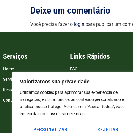
Deixe um comentário
Você precisa fazer o
login
para publicar um come
Serviços
Links Rápidos
Home
FAQ
Serviços
Blog
Valorizamos sua privacidade
Resultados de exames
Politica de Privacidade
Utilizamos cookies para aprimorar sua experiência de
navegação, exibir anúncios ou conteúdo personalizado e
Contato
Termos e Condições
analisar nosso tráfego. Ao clicar em “Aceitar todos”, você
concorda com nosso uso de cookies.
PERSONALIZAR
REJEITAR