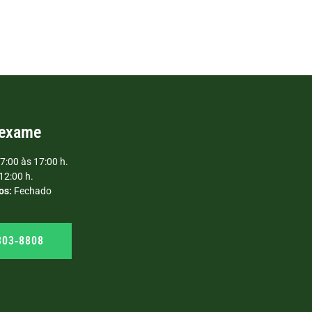
 exame
7:00 às 17:00 h.
12:00 h.
os:
Fechado
303‑8808