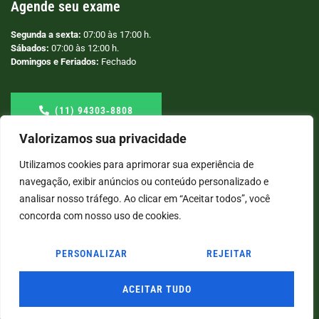
Agende seu exame
Segunda a sexta:
07:00 às 17:00 h.
Sábados:
07:00 às 12:00 h.
Domingos e Feriados:
Fechado
(11) 94303‑8808
Valorizamos sua privacidade
Utilizamos cookies para aprimorar sua experiência de
navegação, exibir anúncios ou conteúdo personalizado e
analisar nosso tráfego. Ao clicar em “Aceitar todos”, você
concorda com nosso uso de cookies.
PERSONALIZAR
REJEITAR
© COPYRIGHT
2026
→ LABORATÓRIO SÃO VICENTE → POR: CONEKI - SOLUÇÕES DIGITAIS |
CRIAÇÃO DE SITES
ACEITAR TUDO