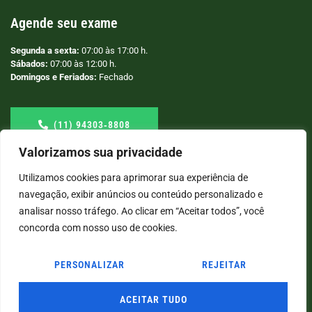
Agende seu exame
Segunda a sexta:
07:00 às 17:00 h.
Sábados:
07:00 às 12:00 h.
Domingos e Feriados:
Fechado
(11) 94303‑8808
Valorizamos sua privacidade
Utilizamos cookies para aprimorar sua experiência de
navegação, exibir anúncios ou conteúdo personalizado e
analisar nosso tráfego. Ao clicar em “Aceitar todos”, você
concorda com nosso uso de cookies.
PERSONALIZAR
REJEITAR
© COPYRIGHT
2026
→ LABORATÓRIO SÃO VICENTE → POR: CONEKI - SOLUÇÕES DIGITAIS |
CRIAÇÃO DE SITES
ACEITAR TUDO