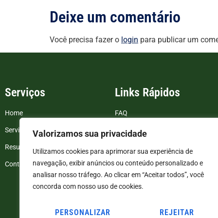
Deixe um comentário
Você precisa fazer o
login
para publicar um come
Serviços
Links Rápidos
Home
FAQ
Serviços
Blog
Valorizamos sua privacidade
Resultados de exames
Politica de Privacidade
Utilizamos cookies para aprimorar sua experiência de
navegação, exibir anúncios ou conteúdo personalizado e
Contato
Termos e Condições
analisar nosso tráfego. Ao clicar em “Aceitar todos”, você
concorda com nosso uso de cookies.
PERSONALIZAR
REJEITAR