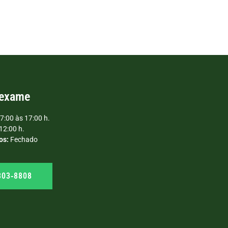
 exame
7:00 às 17:00 h.
12:00 h.
os:
Fechado
303‑8808