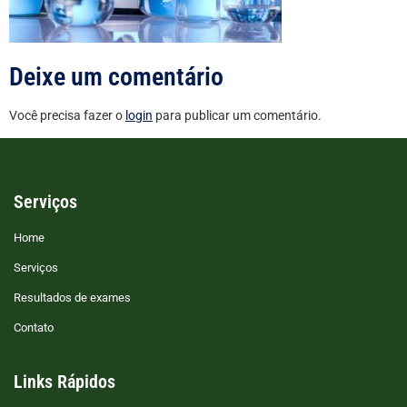
Deixe um comentário
Você precisa fazer o
login
para publicar um comentário.
Serviços
Home
Serviços
Resultados de exames
Contato
Links Rápidos