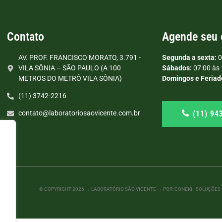
Contato
Agende seu
AV. PROF. FRANCISCO MORATO, 3.791 -
Segunda a sexta:
0
VILA SÔNIA – SÃO PAULO (A 100
Sábados:
07:00 às 
METROS DO METRÔ VILA SÔNIA)
Domingos e Feriad
(11) 3742-2216
(11) 94
contato@laboratoriosaovicente.com.br
© COPYRIGHT
2026
→ LABORATÓRIO SÃO VICENTE → POR: CONEKI - SOLUÇÕES D