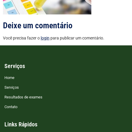
Deixe um comentário
Você precisa fazer o
login
para publicar um comentário.
Serviços
Home
Serviços
Resultados de exames
Contato
Links Rápidos