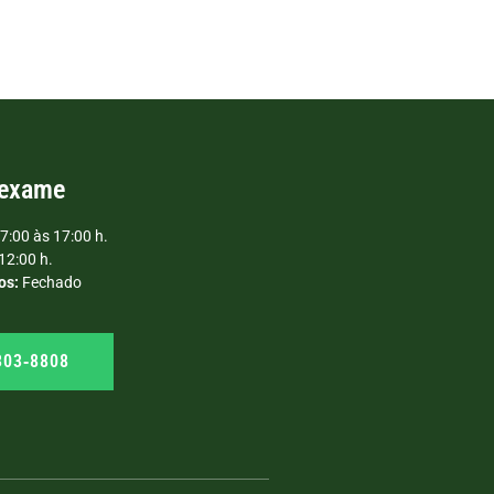
 exame
7:00 às 17:00 h.
12:00 h.
os:
Fechado
303‑8808