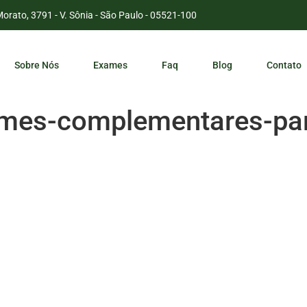
Morato, 3791 - V. Sônia - São Paulo - 05521-100
Sobre Nós
Exames
Faq
Blog
Contato
mes-complementares-par