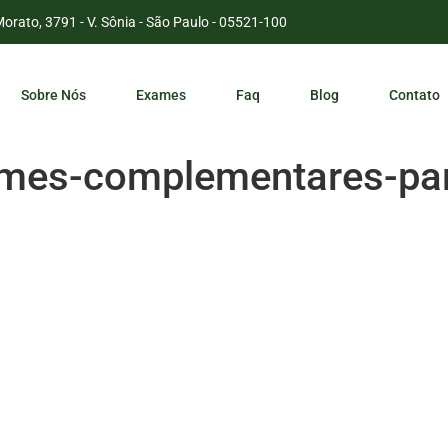
Morato, 3791 - V. Sônia - São Paulo - 05521-100
Sobre Nós
Exames
Faq
Blog
Contato
mes-complementares-par