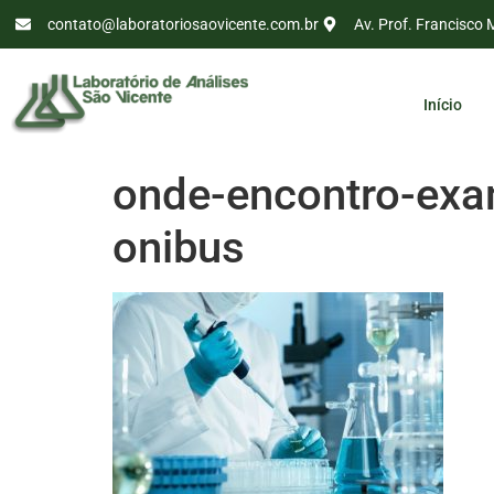
contato@laboratoriosaovicente.com.br
Av. Prof. Francisco 
Início
onde-encontro-exa
onibus