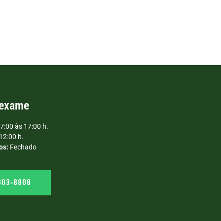
 exame
7:00 às 17:00 h.
12:00 h.
os:
Fechado
303‑8808