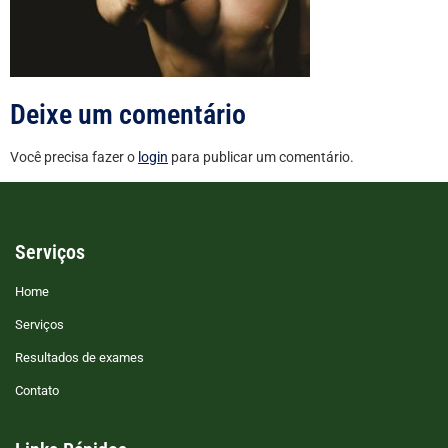
Deixe um comentário
Você precisa fazer o
login
para publicar um comentário.
Serviços
Home
Serviços
Resultados de exames
Contato