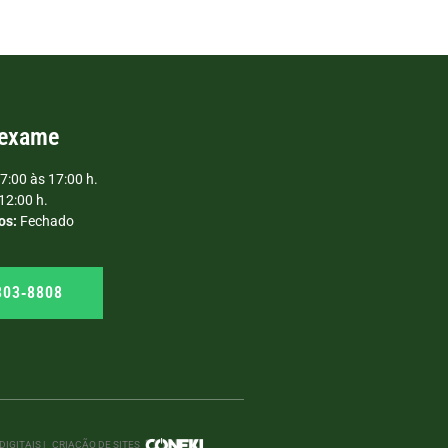
 exame
7:00 às 17:00 h.
12:00 h.
os:
Fechado
303‑8808
IGITAIS |
CRIAÇÃO DE SITES