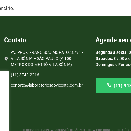
ntário.
Contato
Agende seu
AV. PROF. FRANCISCO MORATO, 3.791 -
Segunda a sexta:
0
VILA SÔNIA – SÃO PAULO (A 100
Sábados:
07:00 às 
METROS DO METRÔ VILA SÔNIA)
Domingos e Feriad
(11) 3742-2216
(11) 94
contato@laboratoriosaovicente.com.br
© COPYRIGHT
2026
→ LABORATÓRIO SÃO VICENTE → POR: CONEKI - SOLUÇÕES D