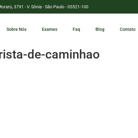
Morato, 3791 - V. Sônia - São Paulo - 05521-100
Sobre Nós
Exames
Faq
Blog
Contato
ista-de-caminhao