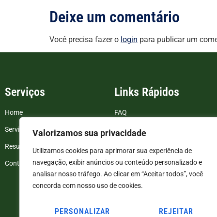
Deixe um comentário
Você precisa fazer o
login
para publicar um come
Serviços
Links Rápidos
Home
FAQ
Serviços
Blog
Valorizamos sua privacidade
Resultados de exames
Politica de Privacidade
Utilizamos cookies para aprimorar sua experiência de
navegação, exibir anúncios ou conteúdo personalizado e
Contato
Termos e Condições
analisar nosso tráfego. Ao clicar em “Aceitar todos”, você
concorda com nosso uso de cookies.
PERSONALIZAR
REJEITAR