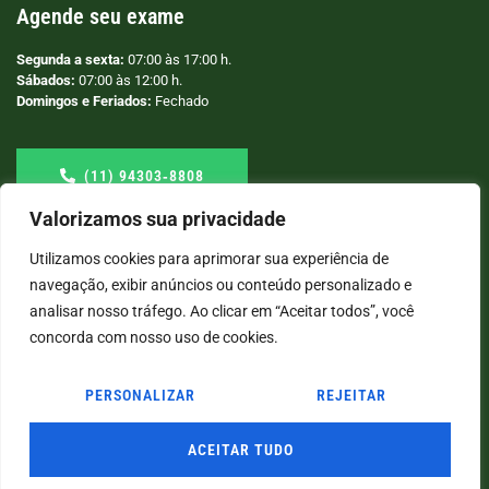
Agende seu exame
Segunda a sexta:
07:00 às 17:00 h.
Sábados:
07:00 às 12:00 h.
Domingos e Feriados:
Fechado
(11) 94303‑8808
Valorizamos sua privacidade
Utilizamos cookies para aprimorar sua experiência de
navegação, exibir anúncios ou conteúdo personalizado e
analisar nosso tráfego. Ao clicar em “Aceitar todos”, você
concorda com nosso uso de cookies.
PERSONALIZAR
REJEITAR
© COPYRIGHT
2026
→ LABORATÓRIO SÃO VICENTE → POR: CONEKI - SOLUÇÕES DIGITAIS |
CRIAÇÃO DE SITES
ACEITAR TUDO