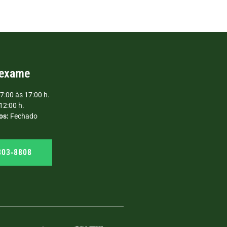
 exame
7:00 às 17:00 h.
12:00 h.
os:
Fechado
303‑8808