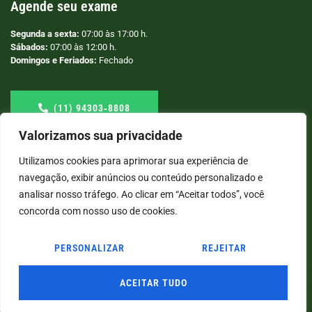
Agende seu exame
Segunda a sexta:
07:00 às 17:00 h.
Sábados:
07:00 às 12:00 h.
Domingos e Feriados:
Fechado
(11) 94303‑8808
Valorizamos sua privacidade
Utilizamos cookies para aprimorar sua experiência de
navegação, exibir anúncios ou conteúdo personalizado e
analisar nosso tráfego. Ao clicar em “Aceitar todos”, você
concorda com nosso uso de cookies.
PERSONALIZAR
REJEITAR
© COPYRIGHT
2026
→ LABORATÓRIO SÃO VICENTE → POR: CONEKI - SOLUÇÕES DIGITAIS |
CRIAÇÃO DE SITES
ACEITAR TUDO