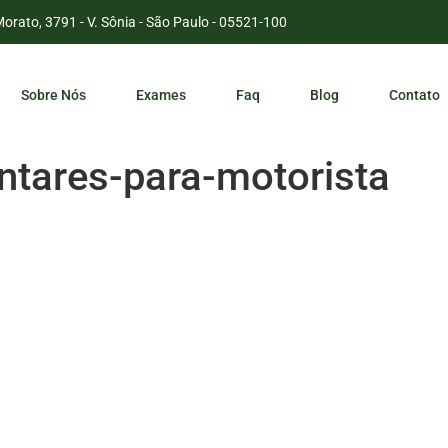
Morato, 3791 - V. Sônia - São Paulo - 05521-100
Sobre Nós
Exames
Faq
Blog
Contato
tares-para-motorista