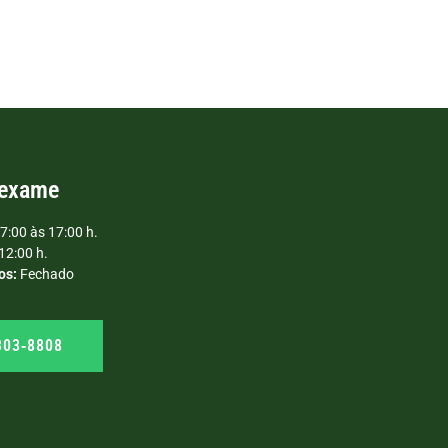
 exame
7:00 às 17:00 h.
12:00 h.
os:
Fechado
303‑8808