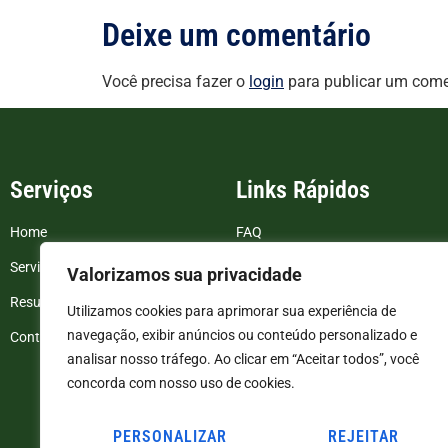
Deixe um comentário
Você precisa fazer o
login
para publicar um come
Serviços
Links Rápidos
Home
FAQ
Serviços
Blog
Valorizamos sua privacidade
Resultados de exames
Politica de Privacidade
Utilizamos cookies para aprimorar sua experiência de
navegação, exibir anúncios ou conteúdo personalizado e
Contato
Termos e Condições
analisar nosso tráfego. Ao clicar em “Aceitar todos”, você
concorda com nosso uso de cookies.
PERSONALIZAR
REJEITAR