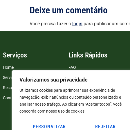
Deixe um comentário
Você precisa fazer o
login
para publicar um come
Serviços
Links Rápidos
Home
FAQ
Serviços
Blog
Valorizamos sua privacidade
Resultados de exames
Politica de Privacidade
Utilizamos cookies para aprimorar sua experiência de
navegação, exibir anúncios ou conteúdo personalizado e
Contato
Termos e Condições
analisar nosso tráfego. Ao clicar em “Aceitar todos”, você
concorda com nosso uso de cookies.
PERSONALIZAR
REJEITAR