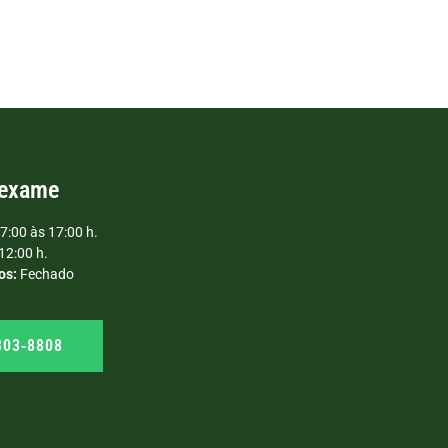
 exame
7:00 às 17:00 h.
12:00 h.
os:
Fechado
303‑8808