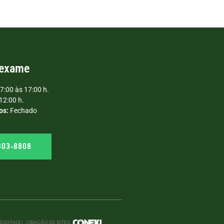
 exame
7:00 às 17:00 h.
12:00 h.
os:
Fechado
303‑8808
IGITAIS |
CRIAÇÃO DE SITES