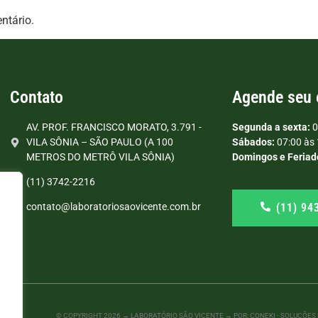
ntário.
Contato
Agende seu
AV. PROF. FRANCISCO MORATO, 3.791 -
Segunda a sexta:
0
VILA SÔNIA – SÃO PAULO (A 100
Sábados:
07:00 às 
METROS DO METRÔ VILA SÔNIA)
Domingos e Feriad
(11) 3742-2216
(11) 94
contato@laboratoriosaovicente.com.br
© COPYRIGHT
2026
→ LABORATÓRIO SÃO VICENTE → POR: CONEKI - SOLUÇÕES D