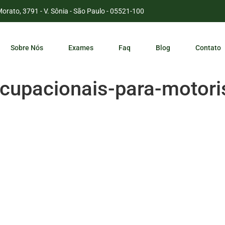
Morato, 3791 - V. Sônia - São Paulo - 05521-100
Sobre Nós
Exames
Faq
Blog
Contato
upacionais-para-motori