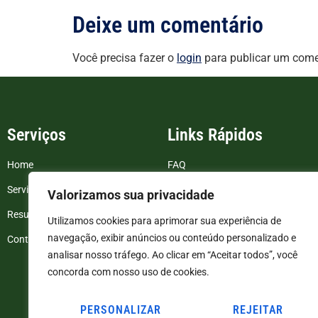
Deixe um comentário
Você precisa fazer o
login
para publicar um come
Serviços
Links Rápidos
Home
FAQ
Serviços
Blog
Valorizamos sua privacidade
Resultados de exames
Politica de Privacidade
Utilizamos cookies para aprimorar sua experiência de
navegação, exibir anúncios ou conteúdo personalizado e
Contato
Termos e Condições
analisar nosso tráfego. Ao clicar em “Aceitar todos”, você
concorda com nosso uso de cookies.
PERSONALIZAR
REJEITAR