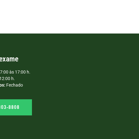
 exame
7:00 às 17:00 h.
12:00 h.
os:
Fechado
303‑8808