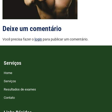
Deixe um comentário
Você precisa fazer o
login
para publicar um comentário.
Serviços
Home
Serviços
Resultados de exames
Contato