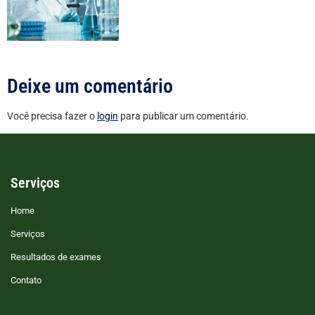
Deixe um comentário
Você precisa fazer o
login
para publicar um comentário.
Serviços
Home
Serviços
Resultados de exames
Contato