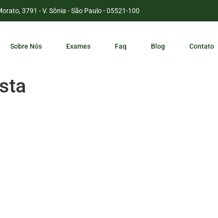
Morato, 3791 - V. Sônia - São Paulo - 05521-100
Sobre Nós
Exames
Faq
Blog
Contato
sta