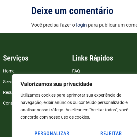
Deixe um comentário
Você precisa fazer o
login
para publicar um come
Serviços
Links Rápidos
Home
FAQ
Serviços
Blog
Valorizamos sua privacidade
Resultados de exames
Politica de Privacidade
Utilizamos cookies para aprimorar sua experiência de
navegação, exibir anúncios ou conteúdo personalizado e
Contato
Termos e Condições
analisar nosso tráfego. Ao clicar em “Aceitar todos”, você
concorda com nosso uso de cookies.
PERSONALIZAR
REJEITAR