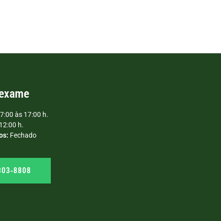
 exame
7:00 às 17:00 h.
12:00 h.
os:
Fechado
303‑8808