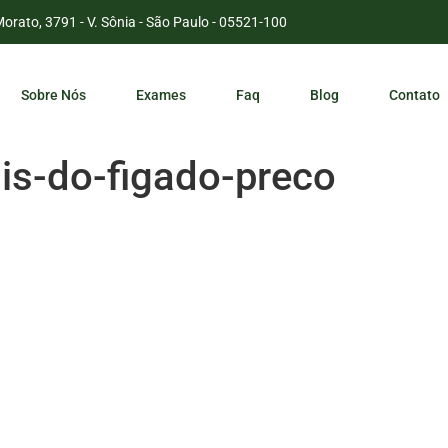
Morato, 3791 - V. Sônia - São Paulo - 05521-100
Sobre Nós
Exames
Faq
Blog
Contato
is-do-figado-preco