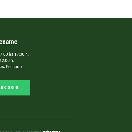
 exame
7:00 às 17:00 h.
12:00 h.
os:
Fechado
303‑8808