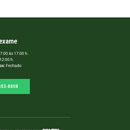
 exame
7:00 às 17:00 h.
12:00 h.
os:
Fechado
303‑8808