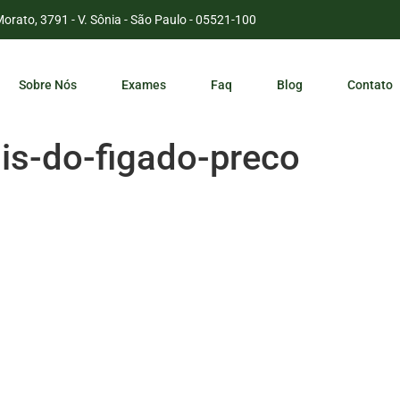
Morato, 3791 - V. Sônia - São Paulo - 05521-100
Sobre Nós
Exames
Faq
Blog
Contato
is-do-figado-preco