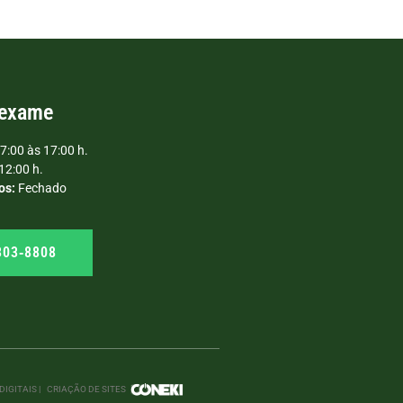
 exame
7:00 às 17:00 h.
12:00 h.
os:
Fechado
303‑8808
IGITAIS |
CRIAÇÃO DE SITES