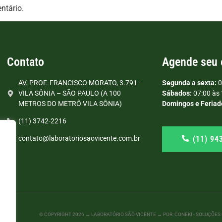
ntário.
Contato
Agende seu
AV. PROF. FRANCISCO MORATO, 3.791 -
Segunda a sexta:
0
VILA SÔNIA – SÃO PAULO (A 100
Sábados:
07:00 às 
METROS DO METRÔ VILA SÔNIA)
Domingos e Feriad
(11) 3742-2216
(11) 94
contato@laboratoriosaovicente.com.br
© COPYRIGHT
2026
→ LABORATÓRIO SÃO VICENTE → POR: CONEKI - SOLUÇÕES D