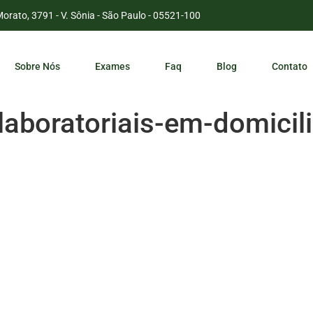
Morato, 3791 - V. Sônia - São Paulo - 05521-100
Sobre Nós
Exames
Faq
Blog
Contato
laboratoriais-em-domicil