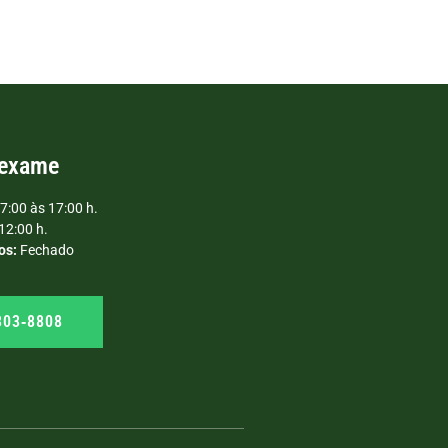
 exame
7:00 às 17:00 h.
12:00 h.
os:
Fechado
303‑8808