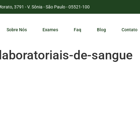
Morato, 3791 - V. Sônia - São Paulo - 05521-100
Sobre Nós
Exames
Faq
Blog
Contato
laboratoriais-de-sangue